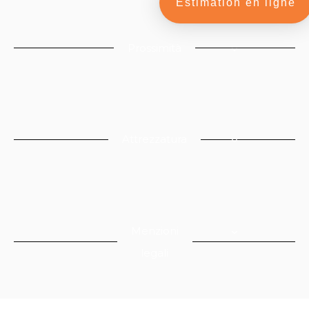
Estimation en ligne
Prossimità
Attrezzatura
Menzioni
legali