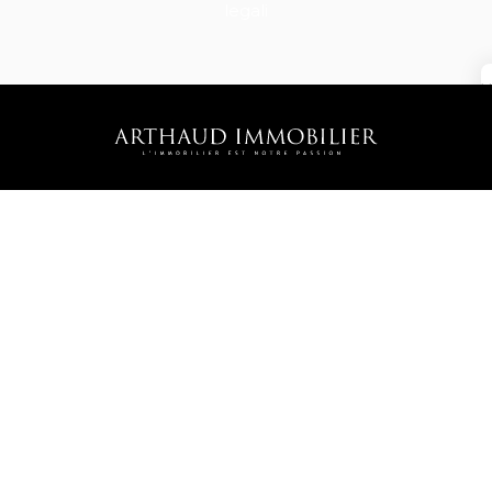
legali
FISSARE UN
CONTATTO
APPUNTAMENTO
Contattateci
Seguiteci
Stima
©2026 Agence Arthaud Immobilier
• Garantie Klarity •
Menzioni legali
Spese di agenzia