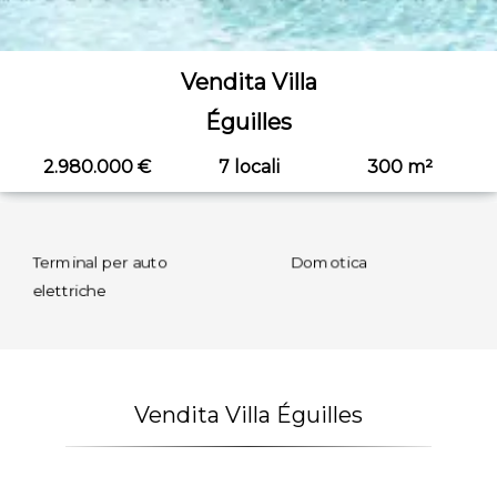
Vendita Villa
Éguilles
2.980.000 €
7 locali
300 m²
per auto
Domotica
Doppi vetri
Vendita Villa Éguilles