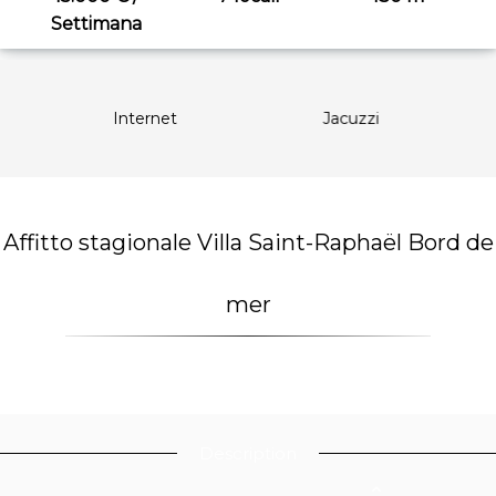
Settimana
a
Internet
Jacuzzi
Affitto stagionale Villa Saint-Raphaël Bord de
mer
Description