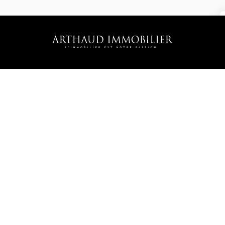
FISSARE UN
CONTATTO
APPUNTAMENTO
Contattateci
Seguiteci
Stima
©2026 Agence Arthaud Immobilier
• Garantie Klarity •
Menzioni legali
Spese di agenzia
Preferenze cookie
Design by
Apimo™