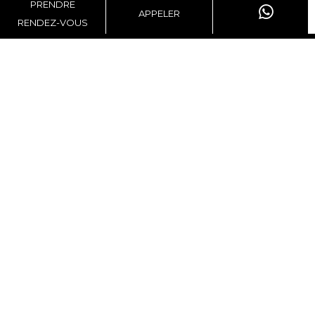
PRENDRE
APPELER
RENDEZ-VOUS
Contactez-nous
Suivez-nous
ESTIMATION GRATUITE
©2026 Agence Arthaud Immobilier
• Garantie Klarity •
Mentions légales
Honoraires d'agence
Changer ses préférences cookies
Design by
Apimo™