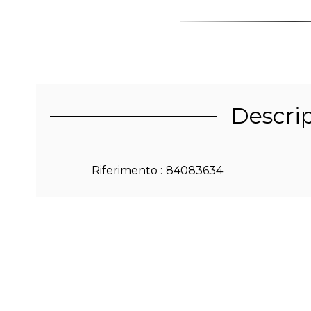
Descri
Riferimento
84083634
Locali
8 locali
Superficie netta
330 m²
Dispositivo di riscaldamento
Camino