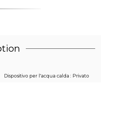
ption
Dispositivo per l'acqua calda
Privato
Acque nere
Fognatura
Condizione
Ottime
condizioni/ristrutturato
Esposizione
Sud