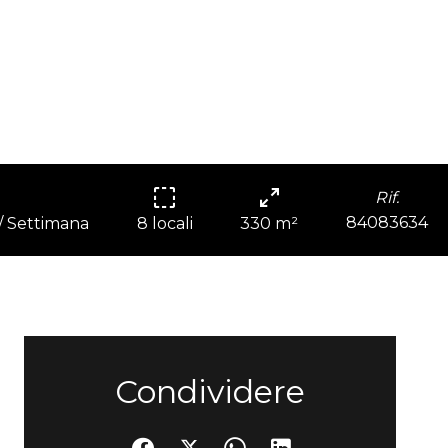
Rif.
84083634
 / Settimana
8 locali
330 m²
Condividere