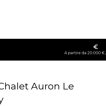
A partire da 20.000 €
 Chalet Auron Le
y