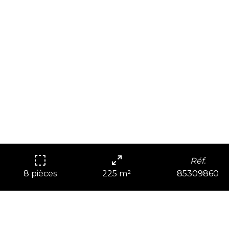
Réf.
85309860
8 pièces
225 m²