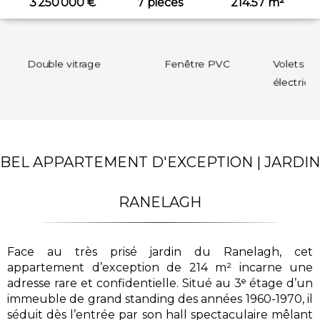
3 250 000 €
7 pièces
214.57 m²
age
Fenêtre PVC
Volets roulants
électriques
BEL APPARTEMENT D'EXCEPTION | JARDIN
RANELAGH
Face au très prisé jardin du Ranelagh, cet
appartement d’exception de 214 m² incarne une
adresse rare et confidentielle. Situé au 3ᵉ étage d’un
immeuble de grand standing des années 1960-1970, il
séduit dès l’entrée par son hall spectaculaire mêlant